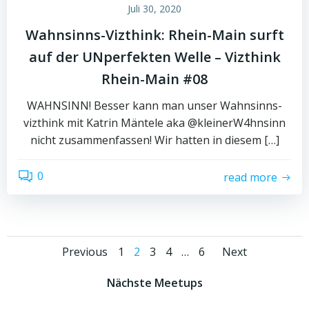
Juli 30, 2020
Wahnsinns-Vizthink: Rhein-Main surft
auf der UNperfekten Welle – Vizthink
Rhein-Main #08
WAHNSINN! Besser kann man unser Wahnsinns-
vizthink mit Katrin Mäntele aka @kleinerW4hnsinn
nicht zusammenfassen! Wir hatten in diesem […]
0
read more
Posts
Posts
Posts
Page
Page
Page
Page
Page
Previous
1
2
3
4
…
6
Next
navigation
navigation
naviga
Nächste Meetups