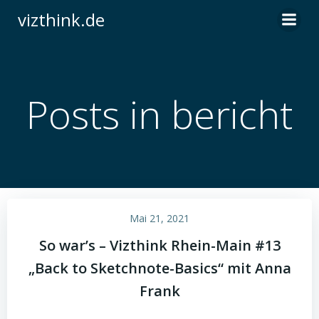
Zum
vizthink.de
Inhalt
springen
Posts in bericht
Mai 21, 2021
So war’s – Vizthink Rhein-Main #13
„Back to Sketchnote-Basics“ mit Anna
Frank