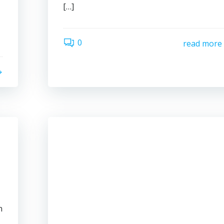
[…]
0
read more
n