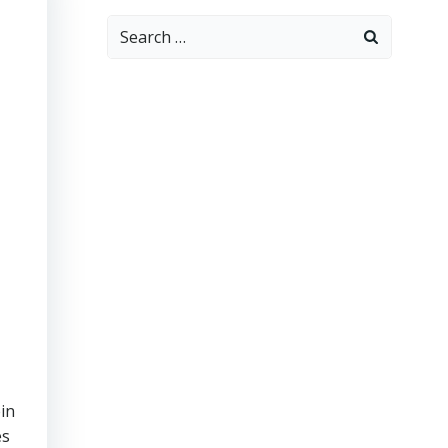
Search
for:
in
es