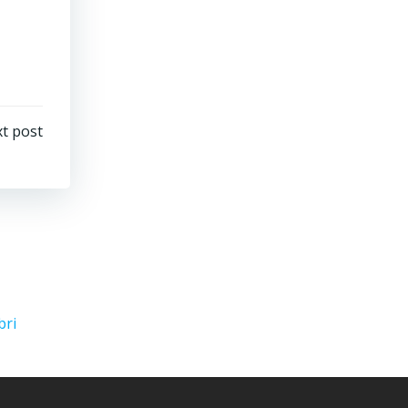
t post
bri