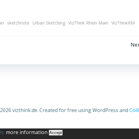
in
sketchnote
Urban Sketching
VizThink Rhein Main
VizThinkRM
Beitragsnavigation
Nex
2026 vizthink.de. Created for free using WordPress and
Coli
es.
more information
Accept