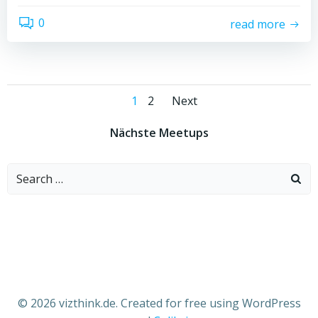
0
read more
Posts
Posts
Page
Page
1
2
Next
navigation
navigation
Nächste Meetups
Search
for:
© 2026 vizthink.de. Created for free using WordPress