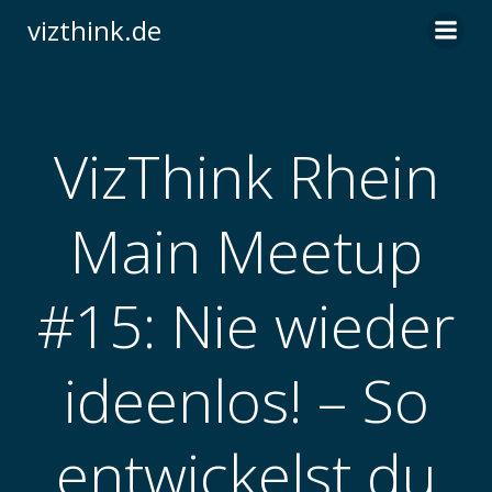
Zum
vizthink.de
Inhalt
springen
VizThink Rhein
Main Meetup
#15: Nie wieder
ideenlos! – So
entwickelst du