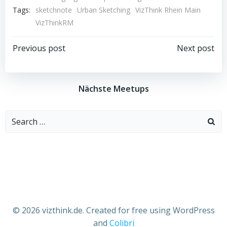
Tags:
sketchnote
Urban Sketching
VizThink Rhein Main
VizThinkRM
Beitragsnavigation
Beitragsnav
Previous post
Next post
Nächste Meetups
Search
for:
© 2026 vizthink.de. Created for free using WordPress
and
Colibri