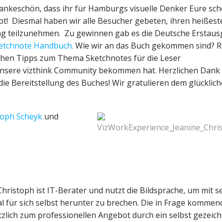
Dankeschön, dass ihr für Hamburgs visuelle Denker Eure sc
bt! Diesmal haben wir alle Besucher gebeten, ihren heißest
ung teilzunehmen. Zu gewinnen gab
es die Deutsche Erstau
etchnote Handbuch.
Wie wir an das Buch gekommen sind? R
ichen Tipps zum Thema Sketchnotes für die Leser
r unsere vizthink Community bekommen hat. Herzlichen Dank 
die Bereitstellung des Buches! Wir gratulieren dem glücklic
toph Scheyk
und
Christoph ist IT-Berater und nutzt die Bildsprache, um mit s
 für sich selbst herunter zu brechen. Die in Frage komme
ich zum professionellen Angebot durch ein selbst gezeic