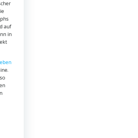
scher
ie
ophs
d auf
ann in
ekt
ine.
 so
ben
en