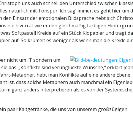
 Christoph uns auch schnell den Unterschied zwischen klassi
les natürlich mit Tonspur. Ich sag’ immer, es geht hier um d
h den Einsatz der emotionalen Bildsprache hebt sich Christ
uns noch verrät wie er den gleichmäßig farbigen Hintergrun
etwas Softpastell Kreide auf ein Stück Klopapier und trägt d
ier auf. So krümelt es weniger als wenn man die Kreide dir
aber nicht um IT sondern um
e das. „Konflikte sind verunglückte Wünsche,“ erklärt Jean
efahrt-Metapher, hebt man Konflikte auf eine andere Ebene,
ssant ist, dass solche Metaphern auch manchmal ein Eigenle
tturm ganz anders interpretieren als es von der Systemisch
l ein paar Kaltgetränke, die uns von unserem großzügigen