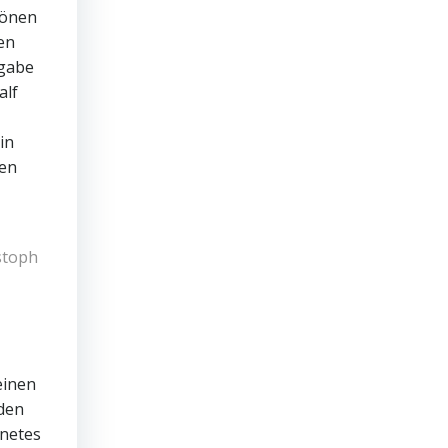
hönen
en
sgabe
alf
in
hen
einen
nden
hnetes