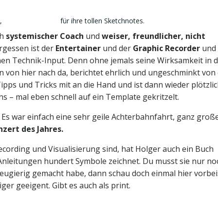
,
Nicole Woltmann
für ihre tollen Sketchnotes.
ch
systemischer Coach
und
weiser, freundlicher, nicht
rgessen ist der
Entertainer
und der
Graphic Recorder
und
hen Technik-Input. Denn ohne jemals seine Wirksamkeit in 
nn von hier nach da, berichtet ehrlich und ungeschminkt von
Tipps und Tricks mit an die Hand und ist dann wieder plötzlic
s – mal eben schnell auf ein Template gekritzelt.
! Es war einfach eine sehr geile Achterbahnfahrt, ganz groß
nzert des Jahres.
recording und Visualisierung sind, hat Holger auch ein Buch
-Anleitungen hundert Symbole zeichnet. Du musst sie nur no
neugierig gemacht habe, dann schau doch einmal hier vorbei
er geeigent. Gibt es auch als print.