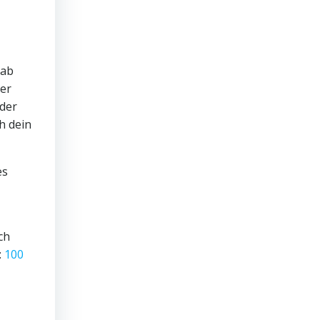
 ab
der
 der
h dein
es
ch
:
100