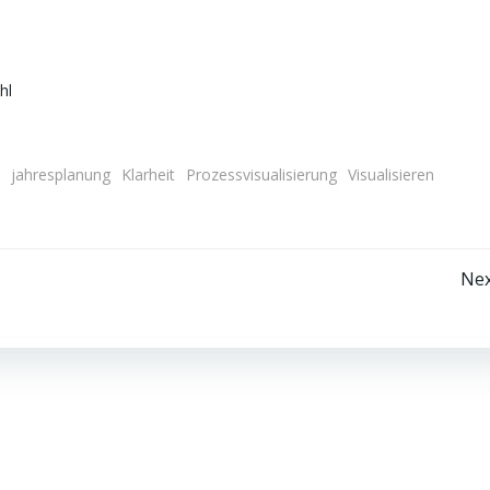
hl
jahresplanung
Klarheit
Prozessvisualisierung
Visualisieren
Beitragsnavigation
Nex