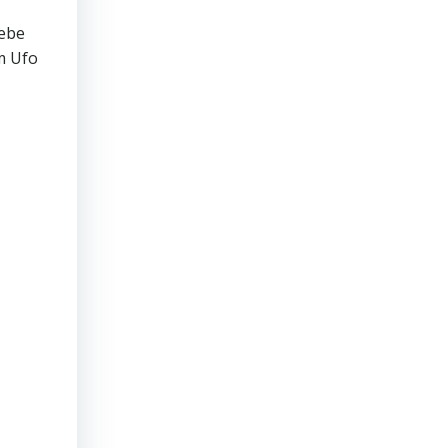
iebe
em Ufo