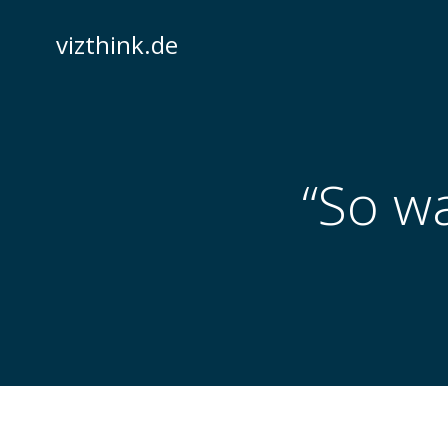
Zum
Inhalt
vizthink.de
springen
“So w