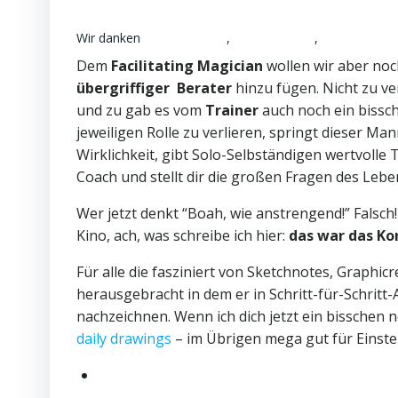
Wir danken
franzis_outline
,
Kathe Büttner
,
Britta Ludwig
Dem
Facilitating Magician
wollen wir aber no
übergriffiger Berater
hinzu fügen. Nicht zu ve
und zu gab es vom
Trainer
auch noch ein bissc
jeweiligen Rolle zu verlieren, springt dieser Ma
Wirklichkeit, gibt Solo-Selbständigen wertvolle 
Coach und stellt dir die großen Fragen des Leben
Wer jetzt denkt “Boah, wie anstrengend!” Falsch
Kino, ach, was schreibe ich hier:
das war das Ko
Für alle die fasziniert von Sketchnotes, Graphic
herausgebracht in dem er in Schritt-für-Schritt
nachzeichnen. Wenn ich dich jetzt ein bisschen 
daily drawings
– im Übrigen mega gut für Einsteig