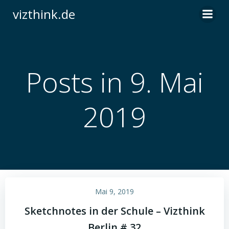
Zum
vizthink.de
Inhalt
springen
Posts in 9. Mai
2019
Mai 9, 2019
Sketchnotes in der Schule – Vizthink
Berlin # 32