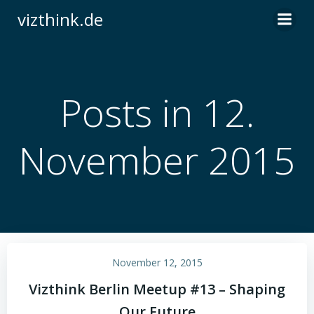
Zum
vizthink.de
Inhalt
springen
Posts in 12.
November 2015
November 12, 2015
Vizthink Berlin Meetup #13 – Shaping
Our Future