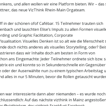
kens, und allen wollen wir eine Platform bieten. Wir – das 
üttner, das neue VizThink Rhein-Main Orgateam.
ff in der schönen ofof Cafébar. 15 Teilnehmer trauten sich
enbach und lauschten Elise’s Impuls zu allen Formen visuell
ing und Graphic Facilitation, Corporate
isualisation. Visuelles Denken ist so alt wie die Menschheit 
de doch nichts anderes als visuelles Storytelling, oder? Bei
strieren dass wir Inhalte doch am besten in Form von
chon ans Eingemachte: Jeder Teilnehmer ordnete sich bzw. 
Matrix ein und konnte so in Sekundenschnelle ein Gegenüber
ie oder der Auserwählte nun zu einem typischen Arbeitstag 
nd alles in nur 5 Minuten, bevor die Rollen getauscht wurde
en war interessierte dann aber niemanden – es wurde noch
hlussendlich: Auf das nächste vizthink in Mainz angestoßen
er @vizthinkrm, der vizthink Frankfurt Facebook-