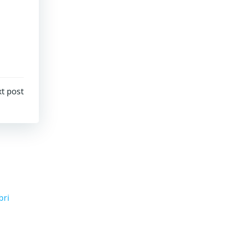
t post
bri