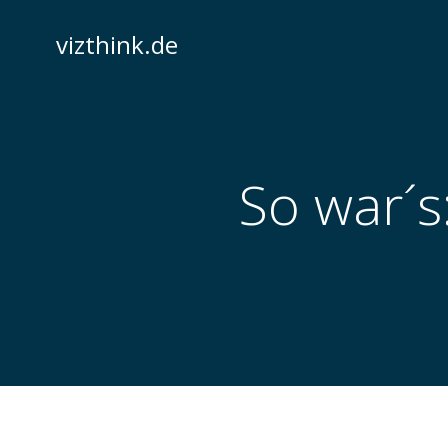
Zum
Inhalt
vizthink.de
springen
So war´s