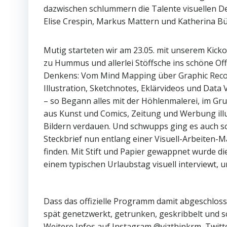
dazwischen schlummern die Talente visuellen Den
Elise Crespin, Markus Mattern und Katherina B
Mutig starteten wir am 23.05. mit unserem Kicko
zu Hummus und allerlei Stöffsche ins schöne Off
Denkens: Vom Mind Mapping über Graphic Record
Illustration, Sketchnotes, Eklärvideos und Data V
– so Begann alles mit der Höhlenmalerei, im Grun
aus Kunst und Comics, Zeitung und Werbung illu
Bildern verdauen. Und schwupps ging es auch s
Steckbrief nun entlang einer Visuell-Arbeiten-
finden. Mit Stift und Papier gewappnet wurde d
einem typischen Urlaubstag visuell interviewt, u
Dass das offizielle Programm damit abgeschloss
spät genetzwerkt, getrunken, geskribbelt und sc
Weitere Infos auf Instagram @vizthinkrm, Twitt