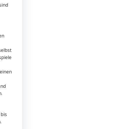
sind
en
selbst
spiele
seinen
und
n.
 bis
.