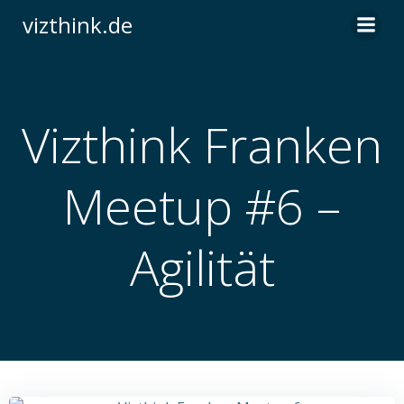
Zum
vizthink.de
Inhalt
springen
Vizthink Franken
Meetup #6 –
Agilität