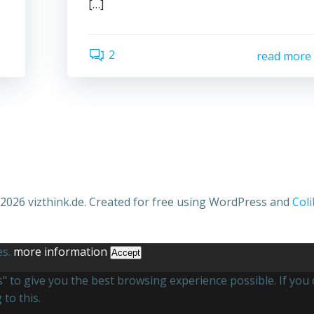
[…]
2
read more
2026 vizthink.de. Created for free using WordPress and
Coli
es.
more information
Accept
es" to give you the best browsing experience possible. If yo
to this.