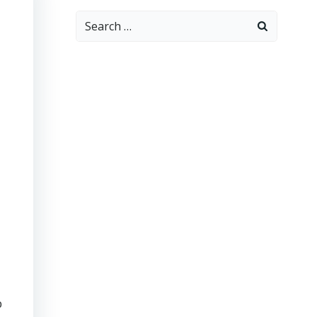
Search
for:
p