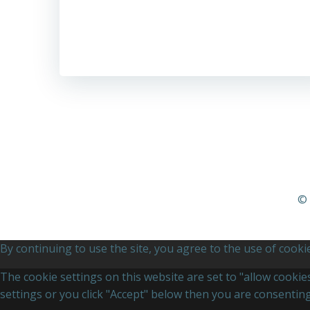
© 
By continuing to use the site, you agree to the use of cooki
The cookie settings on this website are set to "allow cooki
settings or you click "Accept" below then you are consenting 