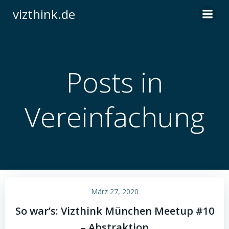
Zum
vizthink.de
Inhalt
springen
Posts in
Vereinfachung
März 27, 2020
So war’s: Vizthink München Meetup #10
– Abstraktion