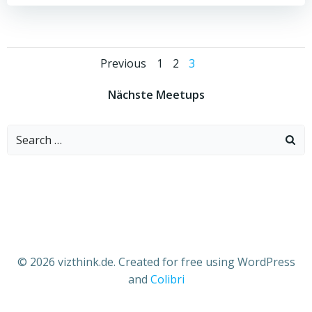
Posts
Posts
Page
Page
Page
Previous
1
2
3
navigation
navigation
Nächste Meetups
Search
for:
© 2026 vizthink.de. Created for free using WordPress
and
Colibri