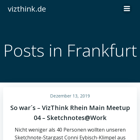
Zum
vizthink.de
Inhalt
springen
Posts in Frankfurt
Dezember 13, 2019
So war´s – VizThink Rhein Main Meetup
04 – Sketchnotes@Work
Nicht weniger als 40 Personen wollten unseren
Sketchnote-Stargast Conni Eybisch-Klimpel aus