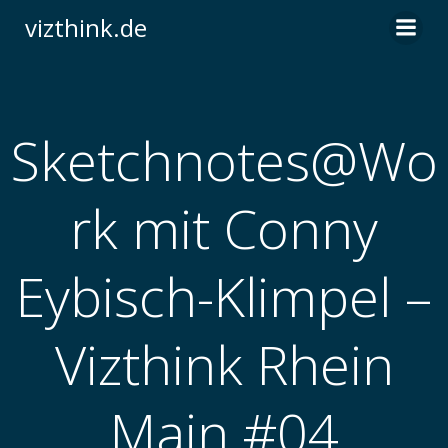
Zum
vizthink.de
Inhalt
springen
Sketchnotes@Wo
rk mit Conny
Eybisch-Klimpel –
Vizthink Rhein
Main #04