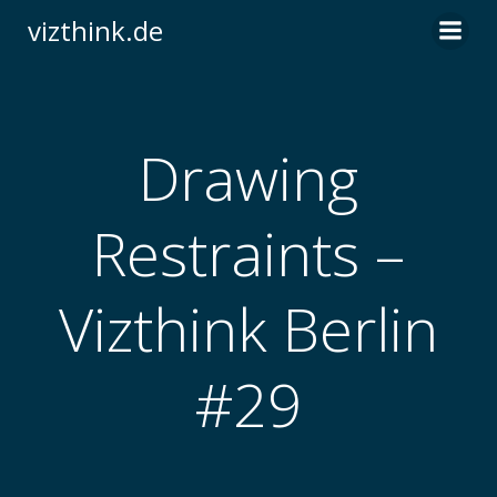
Zum
vizthink.de
Inhalt
springen
Drawing
Restraints –
Vizthink Berlin
#29