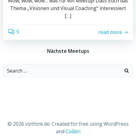
Wow, wow, wow… was für ein Meetup! Dass Euch das
Thema „Visionen und Visual Coaching“ interessiert
[…]
5
read more
Nächste Meetups
Search
for:
© 2026 vizthink.de. Created for free using WordPress
and
Colibri