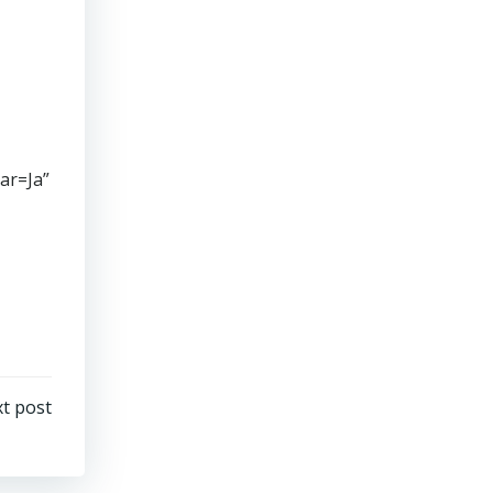
ar=Ja”
t post