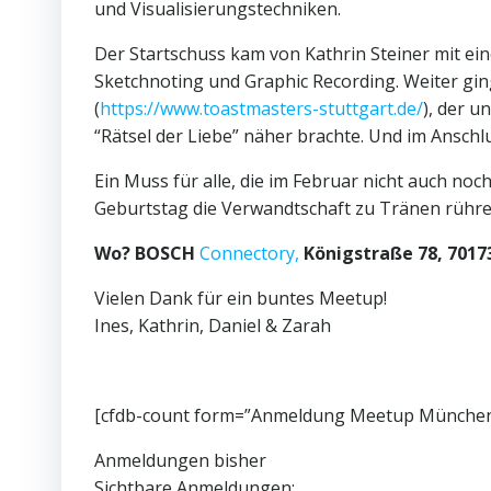
und Visualisierungstechniken.
Der Startschuss kam von Kathrin Steiner mit ei
Sketchnoting und Graphic Recording. Weiter ging
(
https://www.toastmasters-stuttgart.de/
), der u
“Rätsel der Liebe” näher brachte. Und im Anschlus
Ein Muss für alle, die im Februar nicht auch n
Geburtstag die Verwandtschaft zu Tränen rühre
Wo? BOSCH
Connectory,
Königstraße 78, 7017
Vielen Dank für ein buntes Meetup!
Ines, Kathrin, Daniel & Zarah
[cfdb-count form=”Anmeldung Meetup München
Anmeldungen bisher
Sichtbare Anmeldungen: