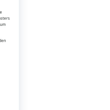
ve
sters
 zum
nden