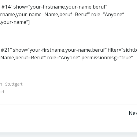
#14″ show=”your-firstname,your-name,beruf”
=Vorname,your-name=Name,beruf=Beruf” role=”Anyone”
,your-name”]
#21″ show=”your-firstname,your-name,beruf” filter=”sichtb
Name,beruf=Beruf” role=”Anyone” permissionmsg=”true”
h
Stuttgart
art
Beitragsnavigation
Nex