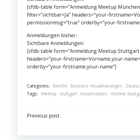
[cfdb-table form=”Anmeldung Meetup München 
filter=”sichtbar=Ja” headers=”your-firstname
permissionmsg=”true” orderby=”your-firstname
Anmeldungen bisher:
Sichtbare Anmeldungen:
[cfdb-table form=”Anmeldung Meetup Stuttgart 
headers=”your-firstname=Vorname,your-name=
orderby=”your-firstname,your-name”]
Categories:
Bericht
Business-Visualisierungen
Deutsc
Tags:
Meetup
stuttgart
toastmasters
Vizthink stuttg
Beitragsnavigation
Previous post