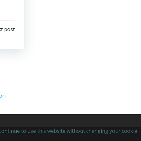
t post
bri
u continue to use this website without changing your cookie