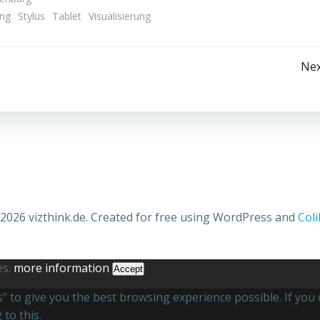
ung
Stylus
Tablet
Visualisierung
Beitragsnavigation
Nex
2026 vizthink.de. Created for free using WordPress and
Coli
es.
more information
Accept
es" to give you the best browsing experience possible. If yo
to this.