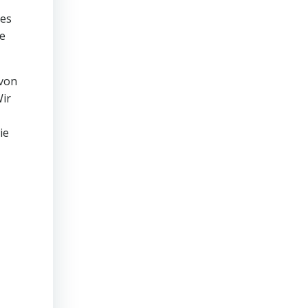
 es
se
 von
Wir
ie