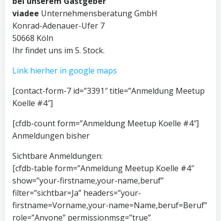
bei unserem Gastgeber
viadee
Unternehmensberatung GmbH
Konrad-Adenauer-Ufer 7
50668 Köln
Ihr findet uns im 5. Stock.
Link hierher in google maps
[contact-form-7 id=”3391″ title=”Anmeldung Meetup
Koelle #4″]
[cfdb-count form=”Anmeldung Meetup Koelle #4″]
Anmeldungen bisher
Sichtbare Anmeldungen:
[cfdb-table form=”Anmeldung Meetup Koelle #4″
show=”your-firstname,your-name,beruf”
filter=”sichtbar=Ja” headers=”your-
firstname=Vorname,your-name=Name,beruf=Beruf”
role=”Anyone” permissionmsg=”true”