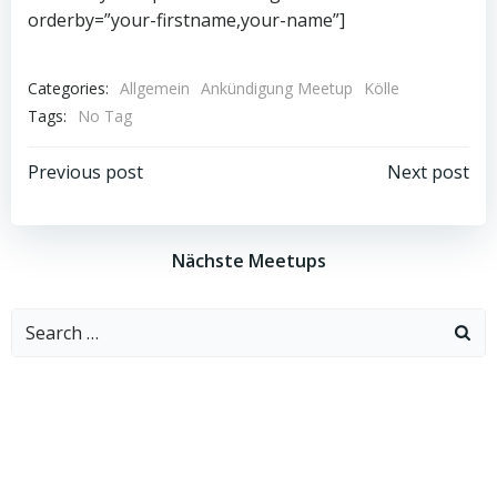
orderby=”your-firstname,your-name”]
Categories:
Allgemein
Ankündigung Meetup
Kölle
Tags:
No Tag
Beitragsnavigation
Beitragsnav
Previous post
Next post
Nächste Meetups
Search
for: