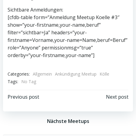
Sichtbare Anmeldungen:
[cfdb-table form=”Anmeldung Meetup Koelle #3″
show=”your-firstname,your-name,beruf”
filter=”sichtbar=Ja” headers=”your-
firstname=Vorname,your-name=Name,beruf=Beruf”
role=”Anyone” permissionmsg=”true”
orderby=”your-firstname,your-name”]
Categories:
Allgemein
Ankündigung Meetup
Kölle
Tags:
No Tag
Beitragsnavigation
Beitragsnav
Previous post
Next post
Nächste Meetups