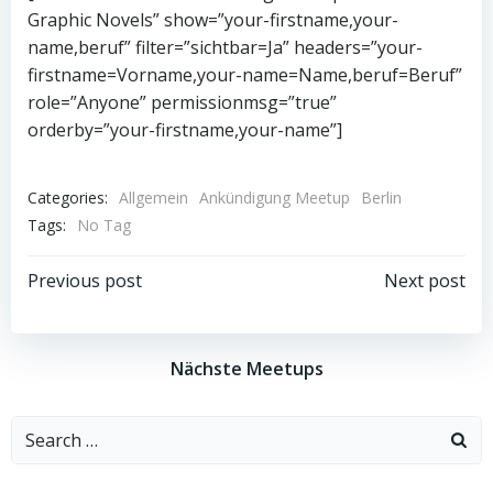
Graphic Novels” show=”your-firstname,your-
name,beruf” filter=”sichtbar=Ja” headers=”your-
firstname=Vorname,your-name=Name,beruf=Beruf”
role=”Anyone” permissionmsg=”true”
orderby=”your-firstname,your-name”]
Categories:
Allgemein
Ankündigung Meetup
Berlin
Tags:
No Tag
Beitragsnavigation
Beitragsnav
Previous post
Next post
Nächste Meetups
Search
for: