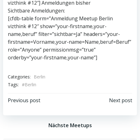
vizthink #12″] Anmeldungen bisher
Sichtbare Anmeldungen:
[cfdb-table form=”Anmeldung Meetup Berlin
vizthink #12″ show=”your-firstname,your-
name,beruf” filter=”sichtbar=Ja” headers=”your-
firstname=Vorname,your-name=Name,beruf=Beruf”
role=”Anyone” permissionmsg=”true”
orderby=”your-firstname,your-name”]
Categories:
Berlin
Tags:
#Berlin
Beitragsnavigation
Beitragsnav
Previous post
Next post
Nächste Meetups