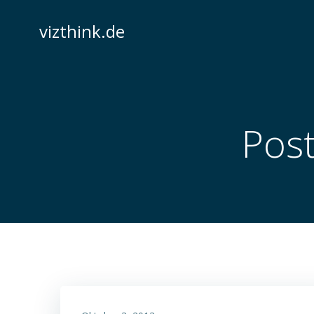
Zum
Inhalt
vizthink.de
springen
Post