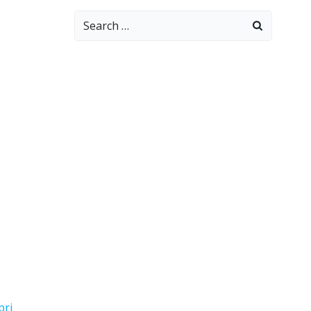
Search
for:
bri