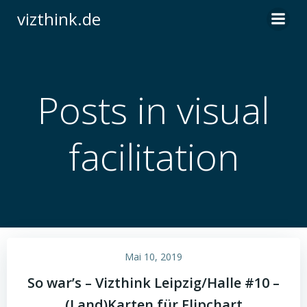
Zum
vizthink.de
Inhalt
springen
Posts in visual
facilitation
Mai 10, 2019
So war’s – Vizthink Leipzig/Halle #10 –
(Land)Karten für Flipchart