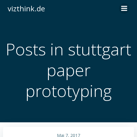
Zum
vizthink.de
Inhalt
springen
Posts in stuttgart
paper
prototyping
Mai 7, 2017