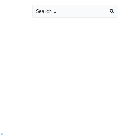
Search
for:
bri