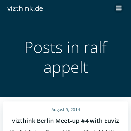
Zum
vizthink.de
Inhalt
springen
Posts in ralf
appelt
August 5, 2014
vizthink Berlin Meet-up #4 with Euviz