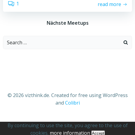
1
read more
Nächste Meetups
Search
for:
© 2026 vizthink.de. Created for free using WordPress
and
Colibri
By continuing to use the site, you agree to the use of
cookies.
more information
Accept