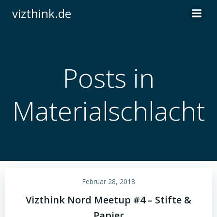
Zum
vizthink.de
Inhalt
springen
Posts in
Materialschlacht
Februar 28, 2018
Vizthink Nord Meetup #4 – Stifte &
Papier