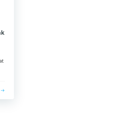
nk
at