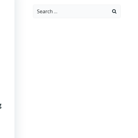
Search
for:
g