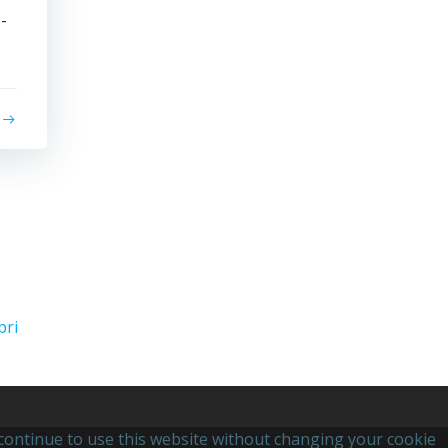
-
bri
u continue to use this website without changing your cookie