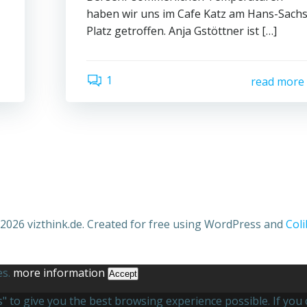
haben wir uns im Cafe Katz am Hans-Sachs
Platz getroffen. Anja Gstöttner ist […]
1
read more
2026 vizthink.de. Created for free using WordPress and
Coli
es.
more information
Accept
es" to give you the best browsing experience possible. If yo