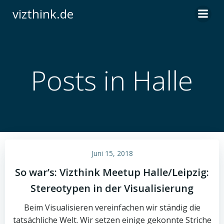
Zum
vizthink.de
Inhalt
springen
Posts in Halle
Juni 15, 2018
So war’s: Vizthink Meetup Halle/Leipzig:
Stereotypen in der Visualisierung
Beim Visualisieren vereinfachen wir ständig die
tatsächliche Welt. Wir setzen einige gekonnte Striche