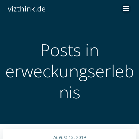
Zum
vizthink.de
Inhalt
springen
Posts in
erweckungserleb
nis
August 13, 2019