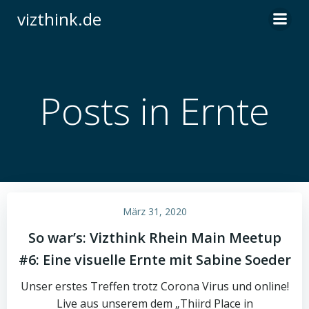
Zum
vizthink.de
Inhalt
springen
Posts in Ernte
März 31, 2020
So war’s: Vizthink Rhein Main Meetup
#6: Eine visuelle Ernte mit Sabine Soeder
Unser erstes Treffen trotz Corona Virus und online!
Live aus unserem dem „Thiird Place in