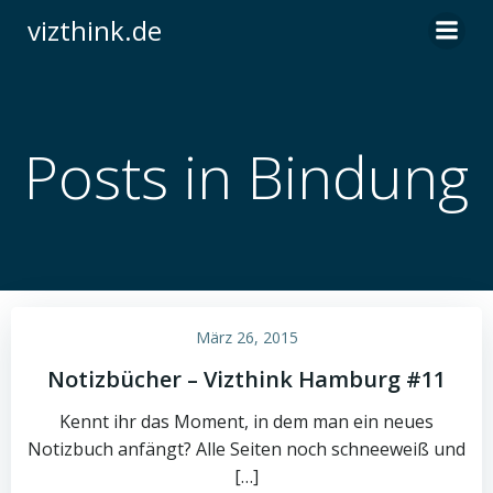
Zum
vizthink.de
Inhalt
springen
Posts in Bindung
März 26, 2015
Notizbücher – Vizthink Hamburg #11
Kennt ihr das Moment, in dem man ein neues
Notizbuch anfängt? Alle Seiten noch schneeweiß und
[…]