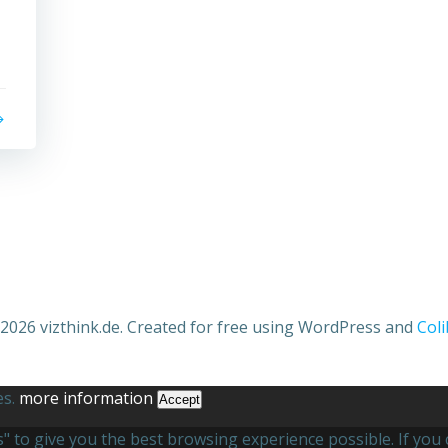
2026 vizthink.de. Created for free using WordPress and
Coli
es.
more information
Accept
es" to give you the best browsing experience possible. If yo