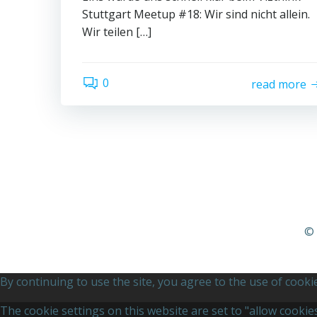
Stuttgart Meetup #18: Wir sind nicht allein.
Wir teilen […]
0
read more
© 
By continuing to use the site, you agree to the use of cooki
The cookie settings on this website are set to "allow cooki