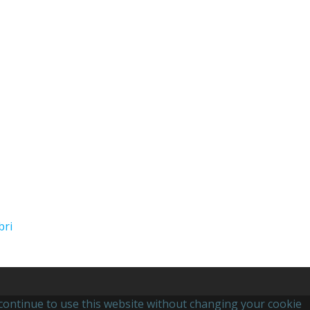
bri
u continue to use this website without changing your cookie