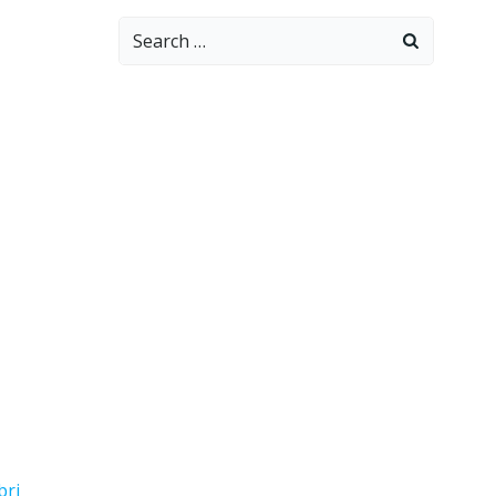
Search
for:
bri