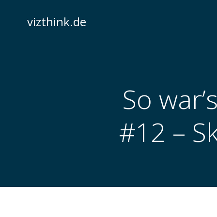
Zum
Inhalt
vizthink.de
springen
So war’s
#12 – S