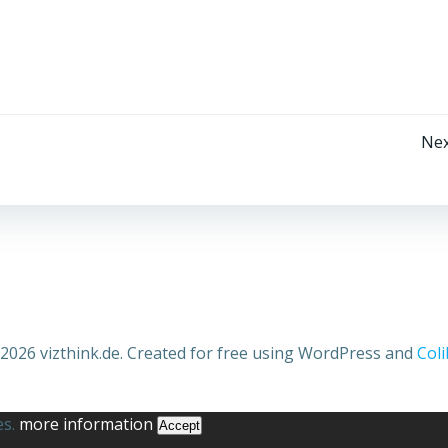
Beitragsnavigation
Nex
2026 vizthink.de. Created for free using WordPress and
Coli
es.
more information
Accept