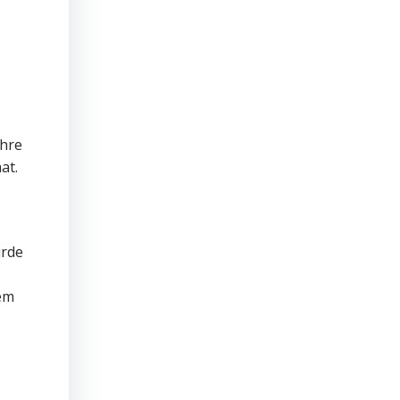
ihre
at.
urde
rem