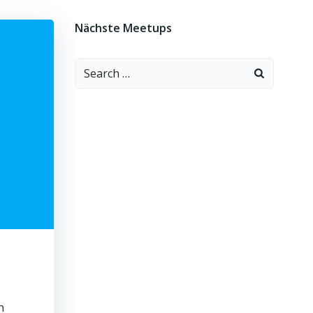
Nächste Meetups
Search
for:
h