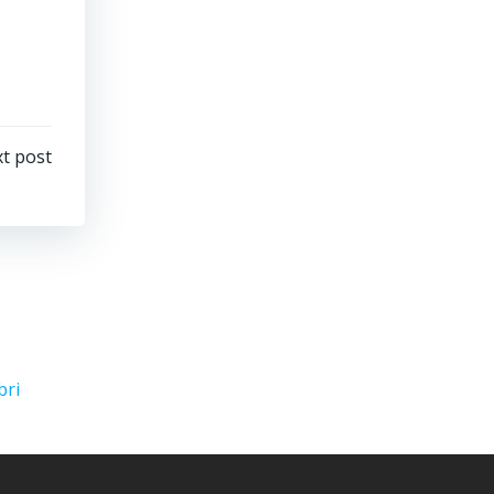
t post
bri