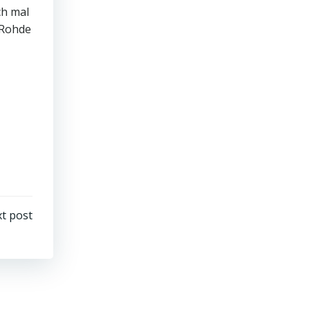
ch mal
 Rohde
t post