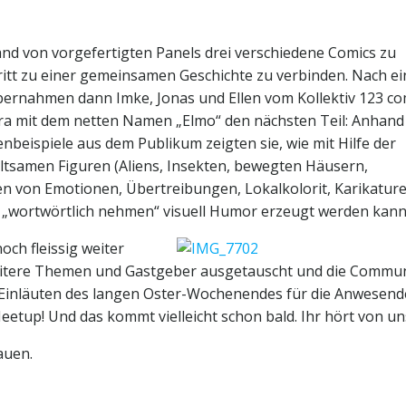
nd von vorgefertigten Panels drei verschiedene Comics zu
ritt zu einer gemeinsamen Geschichte zu verbinden. Nach ei
ernahmen dann Imke, Jonas und Ellen vom Kollektiv 123 co
a mit dem netten Namen „Elmo“ den nächsten Teil: Anhand 
chenbeispiele aus dem Publikum zeigten sie, wie mit Hilfe der
tsamen Figuren (Aliens, Insekten, bewegten Häusern,
n von Emotionen, Übertreibungen, Lokalkolorit, Karikatur
wortwörtlich nehmen“ visuell Humor erzeugt werden kann
ch fleissig weiter
weitere Themen und Gastgeber ausgetauscht und die Commun
s Einläuten des langen Oster-Wochenendes für die Anwesend
tup! Und das kommt vielleicht schon bald. Ihr hört von un
auen.