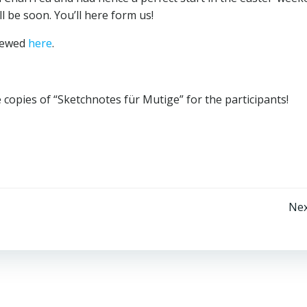
l be soon. You’ll here form us!
viewed
here
.
e copies of “Sketchnotes für Mutige” for the participants!
Beitragsnavigation
Nex