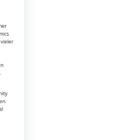
ner
mics
vieler
en
.
ity
en.
s!