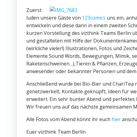
Zuerst
luden unsere Gäste von
123comics
uns ein, anha
entwickeln und diese dann in einem zweiten Sch
kurzen Vorstellung des vizthink Teams Berlin
üb
und gestalteten mit Hilfe der Dokumentenkamer
(wirkliche vieler!) Illustrationen, Fotos und Zei
Elemente Sound Words, Bewegungen, Mimik, sel
Raketenschweinen…),Tieren & Pflanzen, Erzeuge
anwesender oder bekannter Personen und dem „
Anschließend wurde bei Bio-Bier und ChariTea no
genetzwerkelt, Kontakte geknüpft, Ideen für 
erweitert. Ein sehr bunter Abend und perfekte
Wir freuen uns auf das nächste gemeinsamen Mee
Alle Fotos vom Abend könnt ihr euch
hier
ansch
Euer vizthink Team Berlin