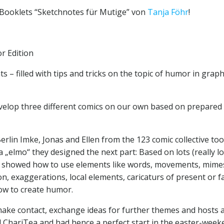
 Booklets “Sketchnotes für Mutige” von
Tanja Föhr
!
r Edition
s – filled with tips and tricks on the topic of humor in graph
evelop three different comics on our own based on prepared
erlin Imke, Jonas and Ellen from the 123 comic collective to
„elmo“ they designed the next part: Based on lots (really lot
ey showed how to use elements like words, movements, mime
ion, exaggerations, local elements, caricaturs of present or
how to create humor.
ake contact, exchange ideas for further themes and hosts 
ChariTea and had hence a perfect start in the easter-week