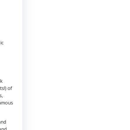
ic
ok
s!) of
s,
 famous
and
end.