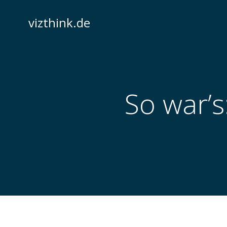
Zum
Inhalt
vizthink.de
springen
So war’s