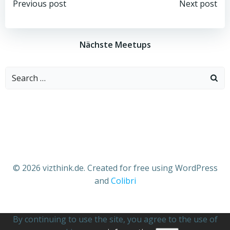
Beitragsnavigation
Beitragsnav
Previous post
Next post
Nächste Meetups
Search
for:
© 2026 vizthink.de. Created for free using WordPress
and
Colibri
By continuing to use the site, you agree to the use of