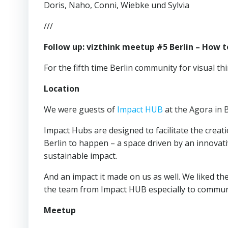
Doris, Naho, Conni, Wiebke und Sylvia
///
Follow up: vizthink meetup #5 Berlin – How t
For the fifth time Berlin community for visual th
Location
We were guests of
Impact HUB
at the Agora in 
Impact Hubs are designed to facilitate the crea
Berlin to happen – a space driven by an innovati
sustainable impact.
And an impact it made on us as well. We liked th
the team from Impact HUB especially to communi
Meetup