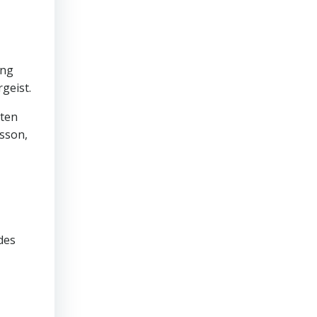
ung
geist.
iten
sson,
des