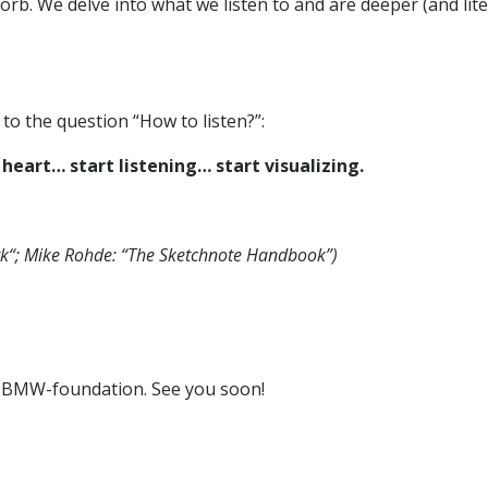
sorb. We delve into what we listen to and are deeper (and lite
to the question “How to listen?”:
 heart… start listening… start visualizing.
k“; Mike Rohde: “The Sketchnote Handbook”)
he BMW-foundation. See you soon!