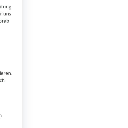
eitung
ir uns
orab
ieren.
ch.
n.