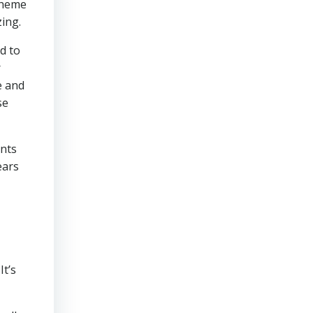
theme
zing.
d to
r
e and
se
ants
ears
It’s