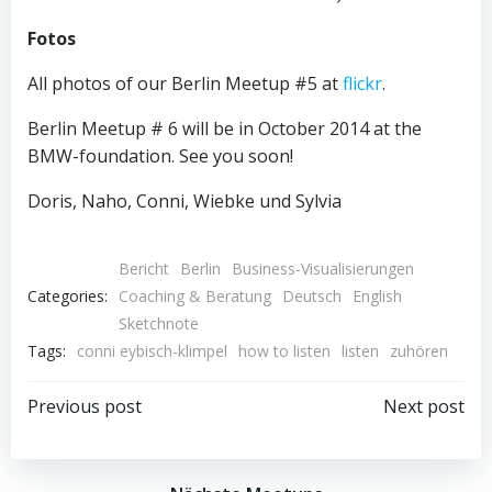
Fotos
All photos of our Berlin Meetup #5 at
flickr
.
Berlin Meetup # 6 will be in October 2014 at the
BMW-foundation. See you soon!
Doris, Naho, Conni, Wiebke und Sylvia
Bericht
Berlin
Business-Visualisierungen
Categories:
Coaching & Beratung
Deutsch
English
Sketchnote
Tags:
conni eybisch-klimpel
how to listen
listen
zuhören
Beitragsnavigation
Beitragsnav
Previous post
Next post