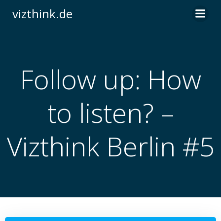
Zum
vizthink.de
Inhalt
springen
Follow up: How
to listen? –
Vizthink Berlin #5