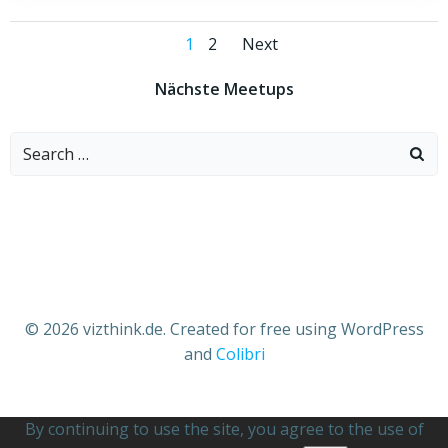
Posts
Posts
Page
Page
1
2
Next
navigation
navigation
Nächste Meetups
Search
for:
© 2026 vizthink.de. Created for free using WordPress
and
Colibri
By continuing to use the site, you agree to the use of