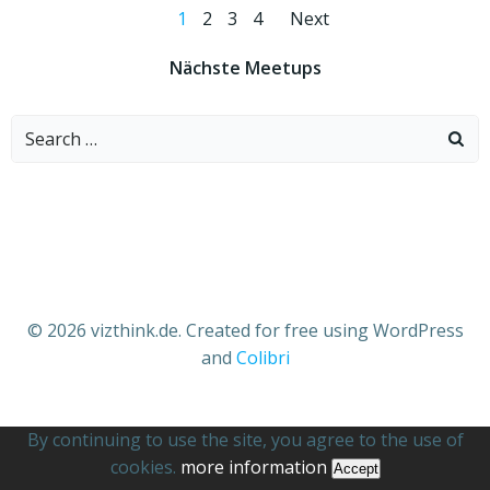
Posts
Posts
Page
Page
Page
Page
1
2
3
4
Next
navigation
navigatio
Nächste Meetups
Search
for:
© 2026 vizthink.de. Created for free using WordPress
and
Colibri
By continuing to use the site, you agree to the use of
cookies.
more information
Accept